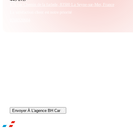
876 rue Chemin de la farlede, 83500 La Seyne-sur-Mer, France
La satisfaction client est notre priorité
0760320604
CONTACTER L'AGENCE ET OBTENIR UN RDV
Envoyer À L'agence BH Car