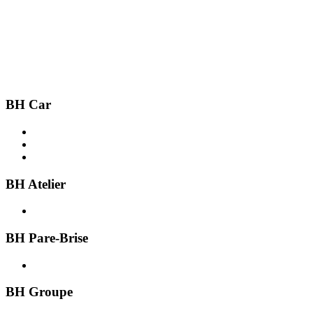
BH Car
Acheter une voiture
Recherche par ville
Vendre une voiture
BH Atelier
Présentation
BH Pare-Brise
Présentation
BH Groupe