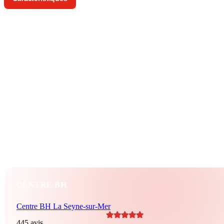
Roadster
10 CV
2006
BH_1EC17B
74 000 KM
163 CV
Crit’Air 2
211 g/km
Essence
Automatique
2 portes
5 vitesses
CENTRE BH
Centre BH La Seyne-sur-Mer
445 avis