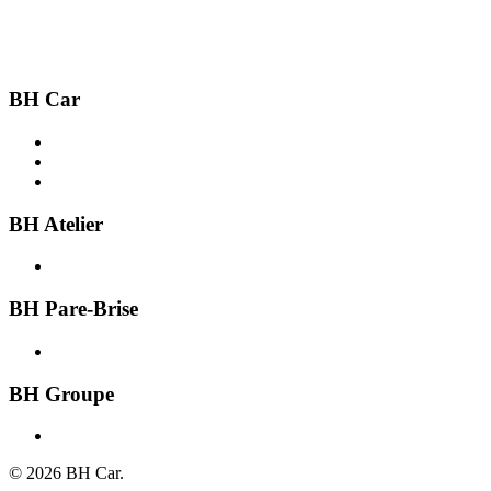
BH Car
Acheter une voiture
Recherche par ville
Vendre une voiture
BH Atelier
Présentation
BH Pare-Brise
Présentation
BH Groupe
À propos
© 2026 BH Car.