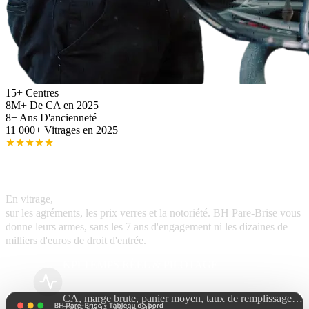
15+
Centres
8M+
De CA en 2025
8+
Ans D'ancienneté
11 000+
Vitrages en 2025
★
★
★
★
★
LA PUISSANCE D'UN RÉSEAU AU SERVICE DE VOTRE
ACTIVITÉ
En vitrage,
les indépendants perdent face aux grandes enseignes
sur les agréments, les prix verres et la notoriété. BH Pare-Brise vous
donne leurs armes, sans les 7 ans d'engagement ni les dizaines de
milliers d'euros de droit d'entrée.
KPI TEMPS RÉEL & PILOTAGE
CA, marge brute, panier moyen, taux de remplissage…