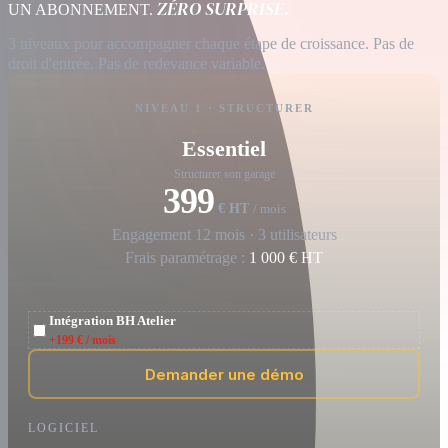
ZÉRO SURPRISE.
UN ABONNEMENT.
3 niveaux pour accompagner chaque étape de croissance. Pas de
droit d'entrée. Pas de redevance variable.
NIVEAU 1 · STRUCTURER
Essentiel
Structurer son garage
399
€ HT
/ mois
Engagement 12 mois · 3 utilisateurs
Frais paramétrage :
1 000 € HT
Intégration BH Atelier
+199 € / mois
Demander une démo
LOGICIEL