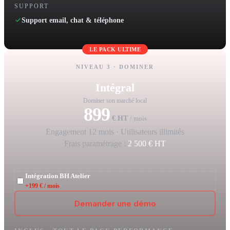
SUPPORT
Support email, chat & téléphone
LE PACK ULTIME
NIVEAU 3 · DOMINER
Intégral
Dominer son marché local
899
€ HT
/ mois
Engagement 12 mois · Utilisateurs illimités
Frais paramétrage :
2 500 € HT
Intégration BH Atelier
+199 € / mois
Demander une démo