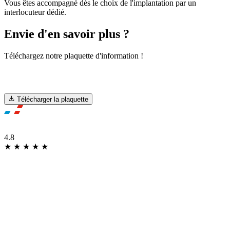
Vous êtes accompagné dès le choix de l'implantation par un
interlocuteur dédié.
Envie d'en savoir plus ?
Téléchargez notre plaquette d'information !
Télécharger la plaquette
ILS NOUS FONT CONFIANCE
4.8
★
★
★
★
★
Basé sur 1662 avis Google