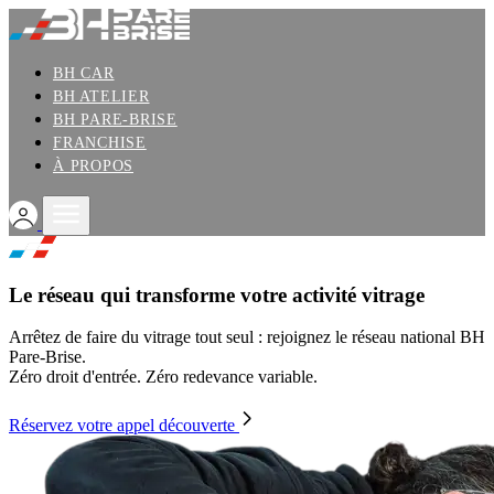
BH CAR
BH ATELIER
ACHETER UNE VOITURE
BH PARE-BRISE
VENDRE UNE VOITURE
FRANCHISE
À PROPOS
FRANCHISE BH CAR
FRANCHISE BH ATELIER
FRANCHISE BH PARE-BRISE
Le réseau qui transforme votre activité vitrage
Arrêtez de faire du vitrage tout seul : rejoignez le réseau national BH
Pare-Brise.
Zéro droit d'entrée. Zéro redevance variable.
Réservez votre appel découverte