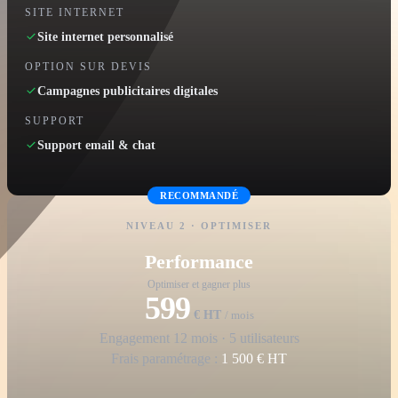
SITE INTERNET
Site internet personnalisé
OPTION SUR DEVIS
Campagnes publicitaires digitales
SUPPORT
Support email & chat
RECOMMANDÉ
NIVEAU 2 · OPTIMISER
Performance
Optimiser et gagner plus
599
€ HT
/ mois
Engagement 12 mois · 5 utilisateurs
Frais paramétrage :
1 500 € HT