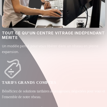
TOUT CE QU'UN CENTRE VITRAGE INDÉPENDANT
MÉRITE
Un modèle pensé pour vous libérer dans un réseau en pleine
expansion.
TARIFS GRANDS COMPTES
Bénéficiez de solutions tarifaires avantageuses, négociées pour vous et
O
l'ensemble de notre réseau.
g