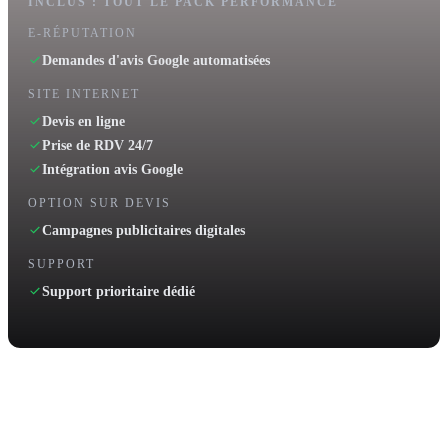
INCLUS : TOUT LE PACK PERFORMANCE
E-RÉPUTATION
Demandes d'avis Google automatisées
SITE INTERNET
Devis en ligne
Prise de RDV 24/7
Intégration avis Google
OPTION SUR DEVIS
Campagnes publicitaires digitales
SUPPORT
Support prioritaire dédié
GAGNEZ EN
PRODUCTIVITÉ
Rester indépendant face aux géants du marché n'est plus tenable en
2026. BH Pare-Brise vous donne leur puissance commerciale, sans
leurs contraintes.