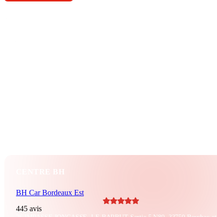
Berline
12 CV
2008
BH_80B61E
180 000 KM
190 CV
Crit’Air 3
191 g/km
Diesel
Automatique
4 portes
7 vitesses
CENTRE BH
BH Car Bordeaux Est
445 avis