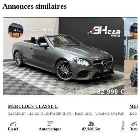
Annonces similaires
BH Car Nantes
32 990 €
MERCEDES CLASSE E
MER
CABRIOLET - 2.0 220 D 195 FASCINATION -- PACK AMG - VIDANGE BVA FAITE -
220D 
SUIVI
SUIVI
Diesel
Automatique
82 500 Km
2018
Diesel