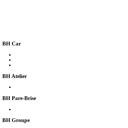
BH Car
Acheter une voiture
Recherche par ville
Vendre une voiture
BH Atelier
Présentation
BH Pare-Brise
Présentation
BH Groupe