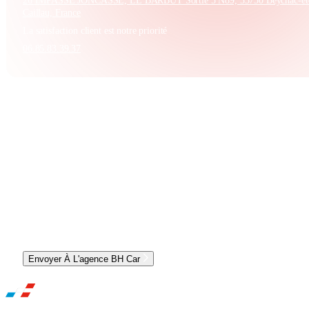
26 IMPASSE JONCASSE, LE BARBUT Sortie 5 N89, 33750 Beychac-et
Caillau, France
La satisfaction client est notre priorité
06.85.83.39.37
CONTACTER L'AGENCE ET OBTENIR UN RDV
Envoyer À L'agence BH Car