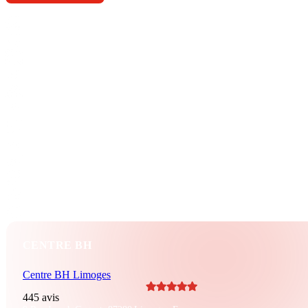
Berline
20 CV
2012
BH_843A20
141 000 KM
306 CV
Crit’Air 1
NC
Essence
Automatique
4 portes
8 vitesses
CENTRE BH
Centre BH Limoges
445 avis