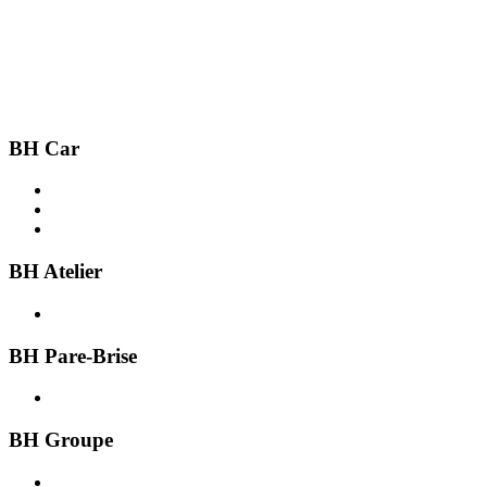
BH Car
Acheter une voiture
Recherche par ville
Vendre une voiture
BH Atelier
Présentation
BH Pare-Brise
Présentation
BH Groupe
À propos