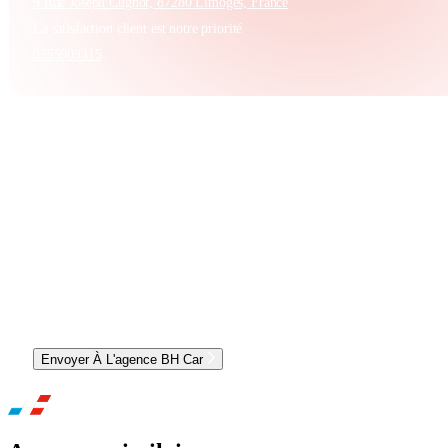
9 Rue Joseph Cugnot, 87280 Limoges, France
La satisfaction client est notre priorité
0555903315
CONTACTER L'AGENCE ET OBTENIR UN RDV
Envoyer À L'agence BH Car