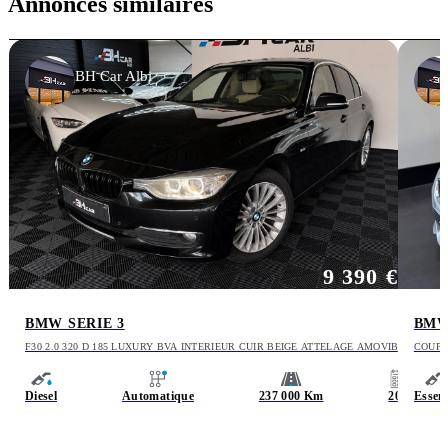
Annonces similaires
BH Car Albi
9 390 €
BMW SERIE 3
BMW
F30 2.0 320 D 185 LUXURY BVA INTERIEUR CUIR BEIGE ATTELAGE AMOVIBLE
COUPE 
SUIVI
Diesel
Automatique
237 000 Km
2012
Essen