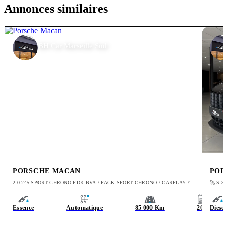
Annonces similaires
BH Car Marseille Sud
51 490 €
PORSCHE MACAN
POR
2.0 245 SPORT CHRONO PDK BVA / PACK SPORT CHRONO / CARPLAY /
🚀 S 
CAMERA / PDK
Essence
Automatique
85 000 Km
2020
Diesel