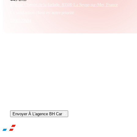
876 rue Chemin de la farlede, 83500 La Seyne-sur-Mer, France
La satisfaction client est notre priorité
0760320604
CONTACTER L'AGENCE ET OBTENIR UN RDV
Envoyer À L'agence BH Car