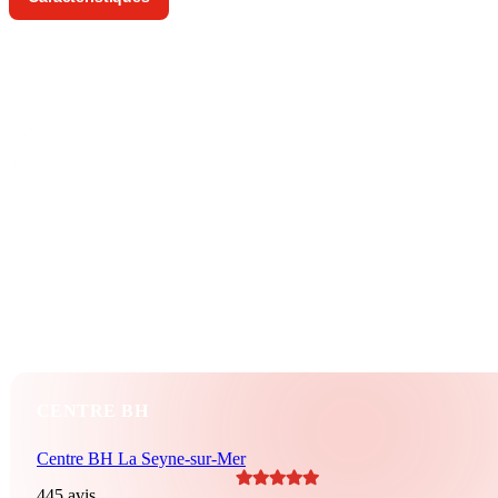
SUV
25 CV
2016
BH_AD3A99
112 000 KM
360 CV
Crit’Air 1
207 g/km
Essence
Automatique
5 portes
7 vitesses
CENTRE BH
Centre BH La Seyne-sur-Mer
445 avis