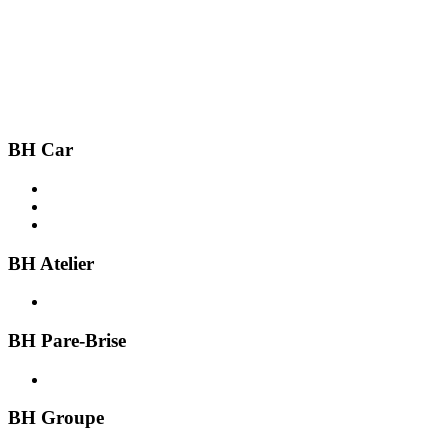
BH Car
Acheter une voiture
Recherche par ville
Vendre une voiture
BH Atelier
Présentation
BH Pare-Brise
Présentation
BH Groupe