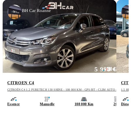
BH Car Roanne
5 990 €
CITROEN C4
CIT
CITROËN C4 1.2 PURETECH 130 SHINE - 108 000 KM - GPS/BT - CLIM AUTO -
1.5 HD
RÉGULATEUR/LIMITEUR
FRANC
Essence
Manuelle
108 000 Km
2016
Diesel