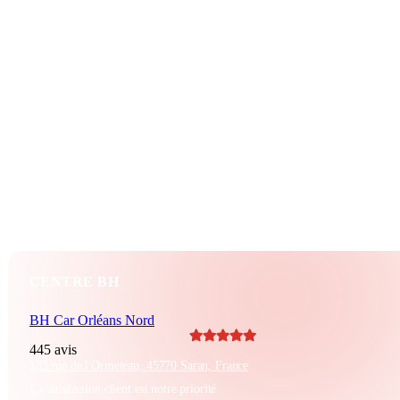
6 CV
2012
BH_E839AC
97 500 KM
111 CV
Crit’Air 2
109 g/km
Diesel
Automatique
5 portes
6 vitesses
CENTRE BH
BH Car Orléans Nord
445 avis
183 rue de l'Ormeteau, 45770 Saran, France
La satisfaction client est notre priorité