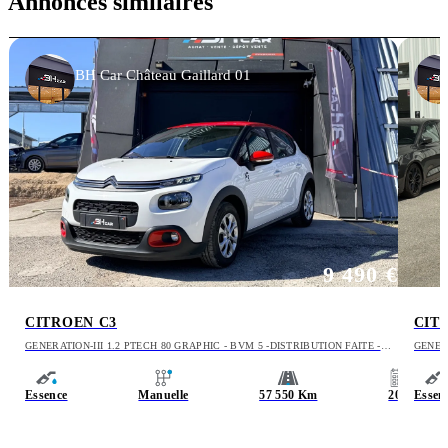
Annonces similaires
BH Car Château Gaillard 01
9 490 €
CITROEN C3
CIT
GENERATION-III 1.2 PTECH 80 GRAPHIC - BVM 5 -DISTRIBUTION FAITE -
GENERATI
CLIMATISATION - CARPLAY
AIIRB
Essence
Manuelle
57 550 Km
2019
Essen