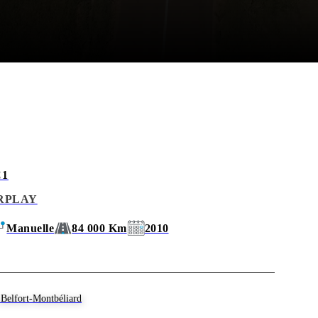
 en toute sérénité.
C1
IRPLAY
Manuelle
84 000 Km
2010
Belfort-Montbéliard