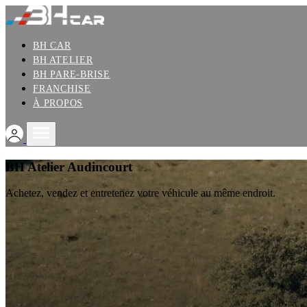
BH CAR
BH ATELIER
BH PARE-BRISE
FRANCHISE
À PROPOS
BH Atelier Audincourt
Achetez, vendez et entretenez votre véhicule au même endroit.
Nos services
BH CAR