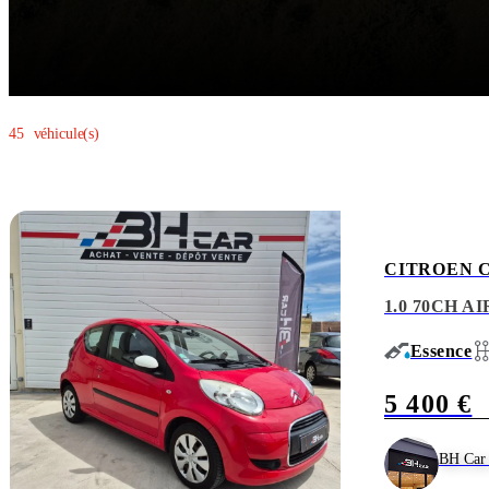
Paiement sécurisé
Nous garantissons un processus sécurisé pour que vous puissiez vendre
45
véhicule(s)
CITROEN 
1.0 70CH A
Essence
5 400 €
BH Car 