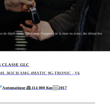
ice de dépôt-vente. Nous nous chargeons de la mise en avant, des démarches
 CLASSE GLC
.0L 365CH AMG 4MATIC 9G-TRONIC - V6
Automatique
114 000 Km
2017