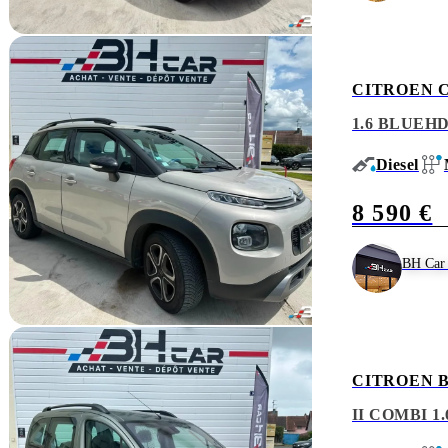
CITROEN C
1.6 BLUEHD
Diesel
8 590 €
BH Car 
CITROEN 
II COMBI 1