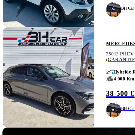
BH Car 
MERCEDES
250 E PHE
(GARANTIE
Hybride R
4 000 Km
38 500 €
BH Car 