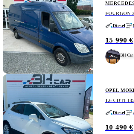
MERCEDES
FOURGON 32
Diesel
15 990 €
BH Car 
OPEL MOK
1.6 CDTI 1
Diesel
10 490 €