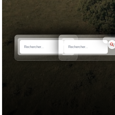
prix m
Marque
Modèle
Tous les marques
Tous les modèles
Sélect
Rapide et efficace
Profitez d'un service optimisé et performant sans aucune formalité admi
Fixez votre prix
Vous avez la liberté de choisir et de fixer le prix qui vous convient pou