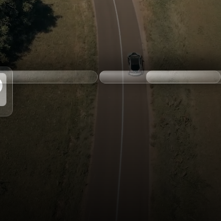
ax
km max
Boîte de vitesse
ionner
Sélectionner
Sélectionner
nistrative à gérer.
r la vente de votre voiture.