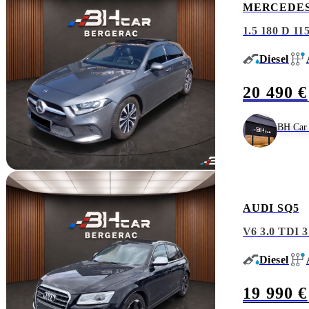
MERCEDES
1.5 180 D 
Diesel
20 490 €
BH Car 
AUDI SQ5
V6 3.0 TD
Diesel
19 990 €