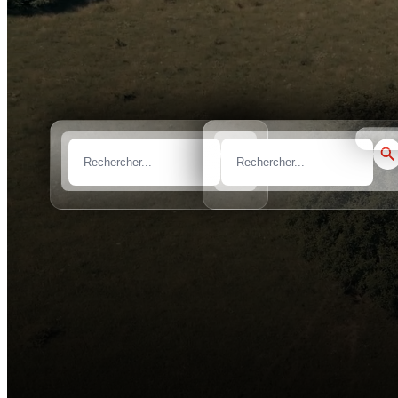
prix m
Marque
Modèle
Tous les marques
Tous les modèles
Sélect
Rapide et efficace
Profitez d'un service optimisé et performant sans aucune formalité admi
Fixez votre prix
Vous avez la liberté de choisir et de fixer le prix qui vous convient pou