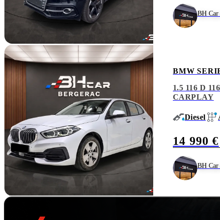
BH Car 
BMW SERIE
1.5 116 D 
CARPLAY
Diesel
14 990 €
BH Car 