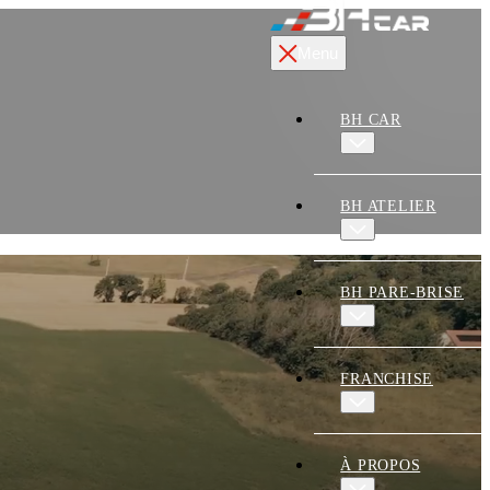
Menu
BH CAR
BH ATELIER
BH PARE-BRISE
FRANCHISE
À PROPOS