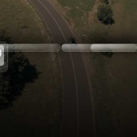
ax
km max
Boîte de vitesse
ionner
Sélectionner
Sélectionner
nistrative à gérer.
r la vente de votre voiture.