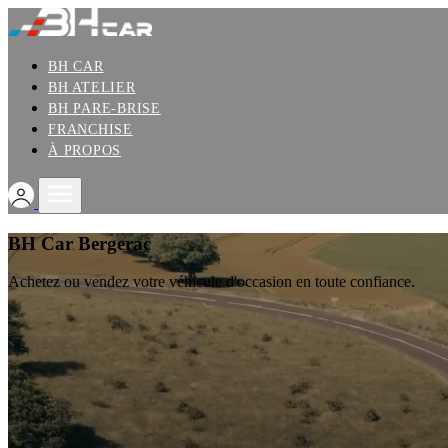
BH CAR
BH ATELIER
BH PARE-BRISE
FRANCHISE
À PROPOS
BH Car Bergerac
Achetez ou vendez votre véhicule d'occasion en toute confiance.
Nos services