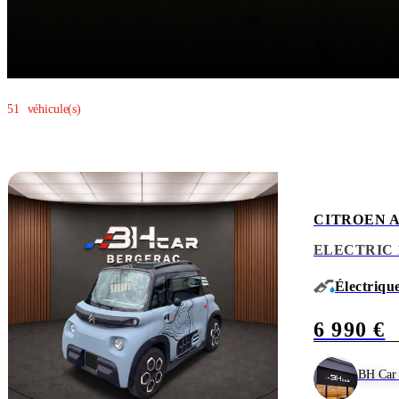
Paiement sécurisé
Nous garantissons un processus sécurisé pour que vous puissiez vendre
51
véhicule(s)
CITROEN 
ELECTRIC 
Électriqu
6 990 €
BH Car 