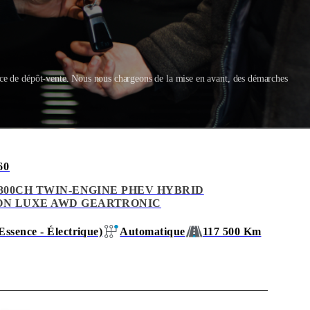
ice de dépôt-vente. Nous nous chargeons de la mise en avant, des démarches
60
H 300CH TWIN-ENGINE PHEV HYBRID
ON LUXE AWD GEARTRONIC
Essence - Électrique)
Automatique
117 500 Km