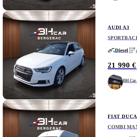
AUDI A3
SPORTBACK 
Diesel
21 990 €
BH Car 
FIAT DUC
COMBI MAX