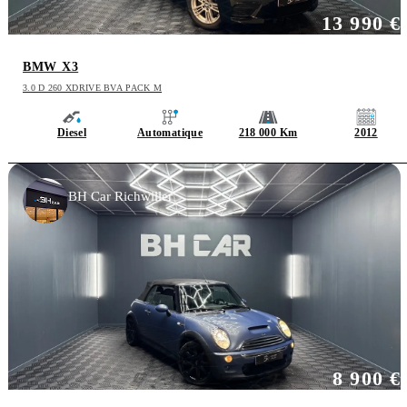
13 990 €
BMW X3
3.0 D 260 XDRIVE BVA PACK M
Diesel
Automatique
218 000 Km
2012
BH Car Richwiller
8 900 €