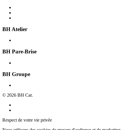
Acheter une voiture
Recherche par ville
Vendre une voiture
BH Atelier
Présentation
BH Pare-Brise
Présentation
BH Groupe
À propos
© 2026 BH Car.
Mentions légales
Politique de confidentialité
Respect de votre vie privée
Nous utilisons des cookies de mesure d'audience et de marketing