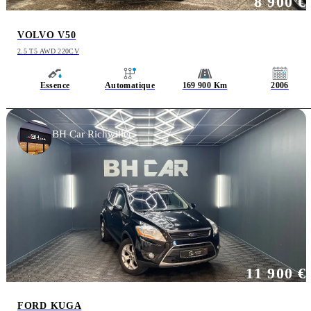
8 900 €
VOLVO V50
2.5 T5 AWD 220CV
Essence
Automatique
169 900 Km
2006
BH Car Richwiller
11 900 €
FORD KUGA