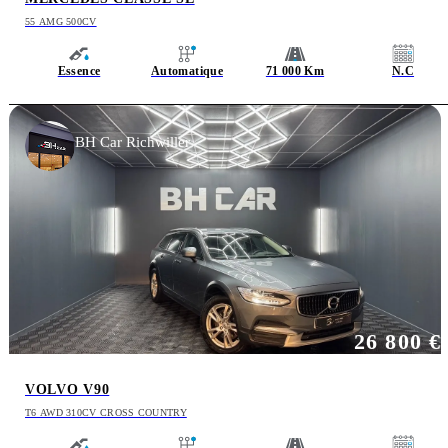
55 AMG 500CV
Essence
Automatique
71 000 Km
N.C
BH Car Richwiller
26 800 €
VOLVO V90
T6 AWD 310CV CROSS COUNTRY