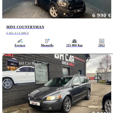
6 990 €
MINI COUNTRYMAN
S ALL 4 1.6 184CV
Essence
Manuelle
215 000 Km
2012
BH Car Richwiller