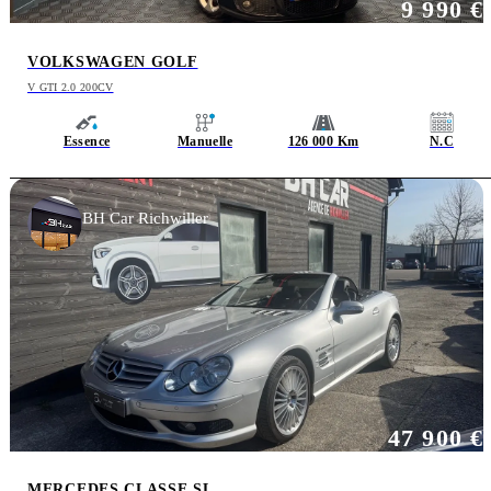
9 990 €
VOLKSWAGEN GOLF
V GTI 2.0 200CV
Essence
Manuelle
126 000 Km
N.C
BH Car Richwiller
47 900 €
MERCEDES CLASSE SL