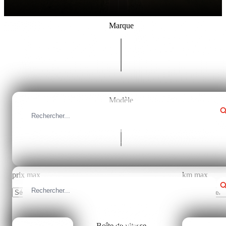
Marque
Tous les marques
Modèle
Fermer
Tous les modèles
prix max
km max
Sélectionner
Sélectionner
Boîte de vitesse
Fermer