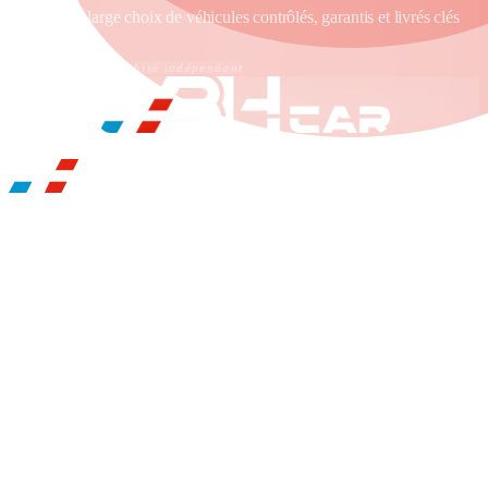
propose un large choix de véhicules contrôlés, garantis et livrés clés
en main.
Établissement franchisé indépendant
BH CAR RICHWILLER
ILS NOUS FONT CONFIANCE