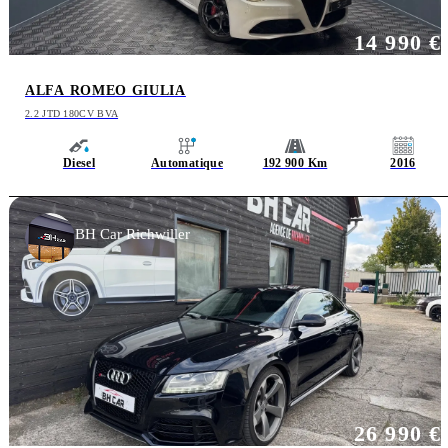
14 990 €
ALFA ROMEO GIULIA
2.2 JTD 180CV BVA
Diesel
Automatique
192 900 Km
2016
BH Car Richwiller
26 990 €