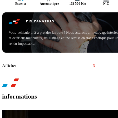
Essence
Automatique
162 500 Km
N.C
PRÉPARATION
Votre véhicule prêt à prendre la route ! Nous assurons un nettoyage intérie
et extérieur méticuleux, un lustrage et une remise en état esthétique pour u
rendu impeccable.
Afficher
1
2
3
4
informations
BH CAR RICHWILLER