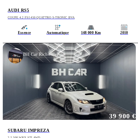
AUDI RS5
COUPE 4.2 FSI 450 QUATTRO S-TRONIC BVA
Essence
Automatique
148 000 Km
2010
BH Car Richwiller
39 900 €
SUBARU IMPREZA
2.5 300 WRX STI AWD