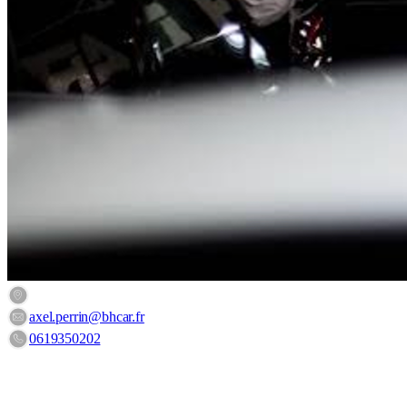
3 Rue Du chevalement, 68310 Wittelsheim, France
axel.perrin@bhcar.fr
0619350202
HORAIRES