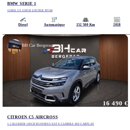
BMW SERIE 1
118DA 2.0 150CH LOUNGE BVA8
Diesel
Automatique
152 500 Km
2018
BH Car Bergerac
16 490 €
CITROEN C5 AIRCROSS
1.5 BLUEHDI 130CH BUSINESS EAT 8 CAMERA 360 CARPLAY