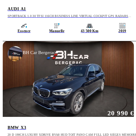
AUDI A1
SPORTBACK 1.0 30 TFSI 116CH BUSINESS LINE VIRTUAL COCKPIT GPS RADARS
CARPLAY GARANTIE 12M
Essence
Manuelle
43 500 Km
2019
BH Car Bergerac
20 990 €
BMW X3
20 D 190CH LUXURY XDRIVE BVA8 HUD TOIT PANO CAM FULL LED SIÈGES MÉMOIR