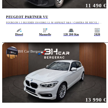
11 490 €
PEUGEOT PARTNER VU
FOURGON 1.5 BLUEHDI 130 650KG L1 M ASPHALT S&S / CAMÉRA DE RECUL /
CARPLAY
Diesel
Manuelle
128 200 Km
2020
BH Car Bergerac
13 990 €