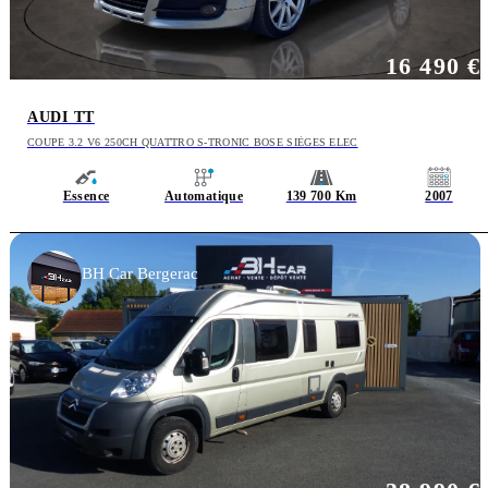
16 490 €
AUDI TT
COUPE 3.2 V6 250CH QUATTRO S-TRONIC BOSE SIÈGES ELEC
Essence
Automatique
139 700 Km
2007
BH Car Bergerac