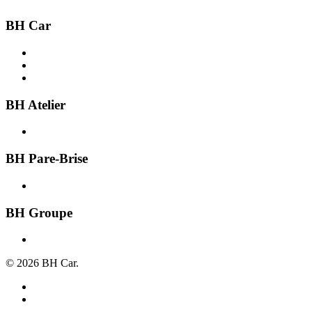
BH Car
Acheter une voiture
Recherche par ville
Vendre une voiture
BH Atelier
Présentation
BH Pare-Brise
Présentation
BH Groupe
À propos
© 2026 BH Car.
Mentions légales
Politique de confidentialité