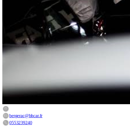
105 Avenue du Général de Gaulle, 24100 Bergerac, France
bergerac@bhcar.fr
0553239240