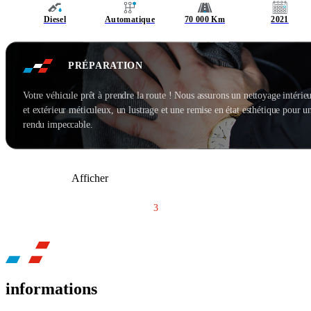
Diesel
Automatique
70 000 Km
2021
PRÉPARATION
Votre véhicule prêt à prendre la route ! Nous assurons un nettoyage intérie
et extérieur méticuleux, un lustrage et une remise en état esthétique pour u
rendu impeccable.
Afficher
1
2
3
4
5
informations