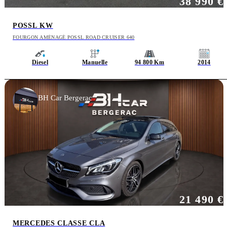
38 990 €
POSSL KW
FOURGON AMÉNAGÉ POSSL ROAD CRUISER 640
Diesel
Manuelle
94 800 Km
2014
BH Car Bergerac
21 490 €
MERCEDES CLASSE CLA