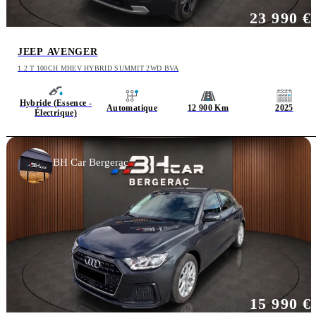
23 990 €
JEEP AVENGER
1.2 T 100CH MHEV HYBRID SUMMIT 2WD BVA
Hybride (Essence -
Automatique
12 900 Km
2025
Électrique)
BH Car Bergerac
15 990 €