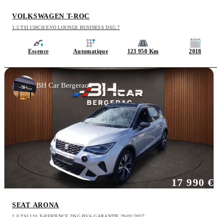
VOLKSWAGEN T-ROC
1.5 TSI 150CH EVO LOUNGE BUSINESS DSG 7
Essence
Automatique
123 950 Km
2018
BH Car Bergerac
17 990 €
SEAT ARONA
1.0 TSI 110 X-PERIENCE DSG BVA GARANTIE 29/01/2027