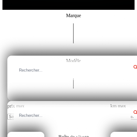
Marque
Tous les marques
Modèle
Fermer
Tous les modèles
prix max
km max
Sélectionner
Sélectionner
Boîte de vitesse
Fermer