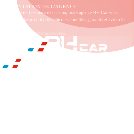
PRÉSENTATION DE L'AGENCE
Spécialiste de la voiture d'occasion, notre agence BH Car vous
propose un large choix de véhicules contrôlés, garantis et livrés clés
en main.
Établissement franchisé indépendant
BH CAR BERGERAC
ILS NOUS FONT CONFIANCE