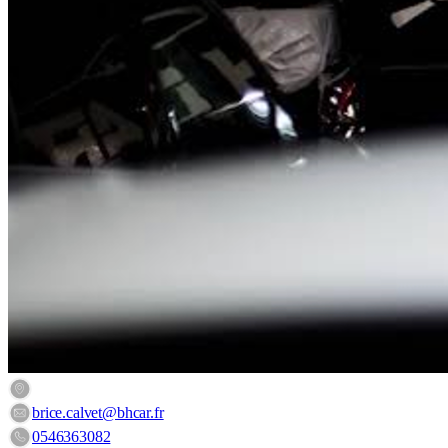
10 Rue Paul-Emile Victor, 17640 Vaux-sur-Mer, France
brice.calvet@bhcar.fr
0546363082