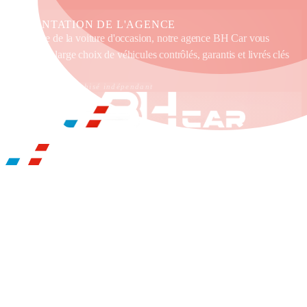
PRÉSENTATION DE L'AGENCE
Spécialiste de la voiture d'occasion, notre agence BH Car vous
propose un large choix de véhicules contrôlés, garantis et livrés clés
en main.
Établissement franchisé indépendant
BH CAR ROYAN
ILS NOUS FONT CONFIANCE