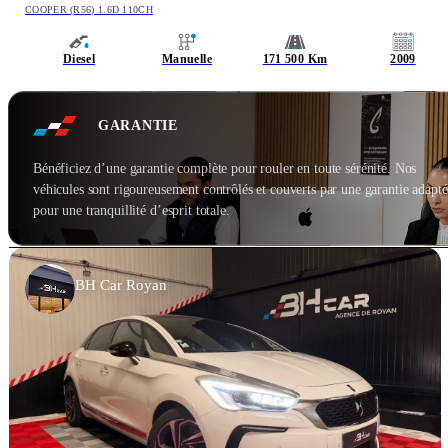
COOPER (R56) 1.6D 110CH
Diesel
Manuelle
171 500 Km
2009
GARANTIE
Bénéficiez d’une garantie complète pour rouler en toute sérénité. Nos
véhicules sont rigoureusement contrôlés et couverts par une garantie adapté
pour une tranquillité d’esprit totale.
BH Car Royan