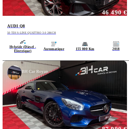
46 490 €
AUDI Q8
50 TDI S-LINE QUATTRO 3.0 286CH
Hybride (Diesel -
Automatique
155 000 Km
2018
Électrique)
BH Car Royan
87 990 €