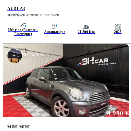
AUDI A3
SPORTBACK 40 TFSIE S-LINE 204CH
Hybride (Essence -
Automatique
21 500 Km
2025
Électrique)
BH Car Royan
4 990 €
MINI MINI