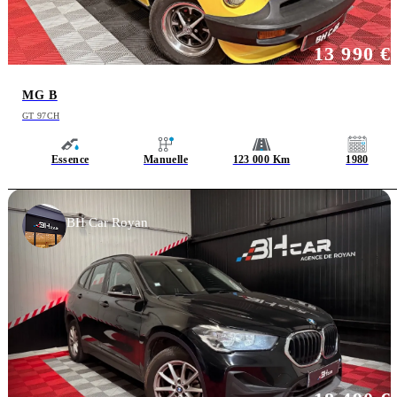
13 990 €
MG B
GT 97CH
Essence
Manuelle
123 000 Km
1980
BH Car Royan