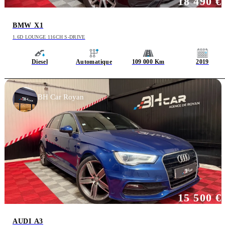
18 490 €
BMW X1
1.6D LOUNGE 116CH S-DRIVE
Diesel
Automatique
109 000 Km
2019
BH Car Royan
15 500 €
AUDI A3