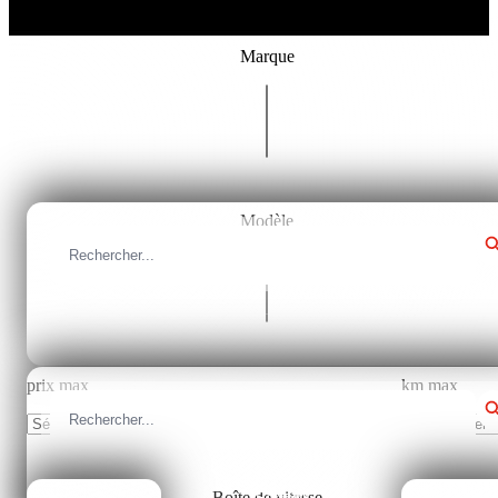
Marque
Tous les marques
Modèle
Fermer
Tous les modèles
prix max
km max
Sélectionner
Sélectionner
Boîte de vitesse
Fermer