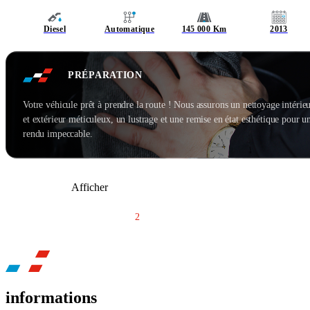
Diesel
Automatique
145 000 Km
2013
PRÉPARATION
Votre véhicule prêt à prendre la route ! Nous assurons un nettoyage intérie
et extérieur méticuleux, un lustrage et une remise en état esthétique pour u
rendu impeccable.
Afficher
1
2
3
...
7
informations