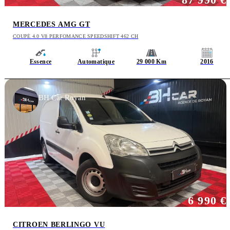
MERCEDES AMG GT
COUPÉ 4.0 V8 PERFOMANCE SPEEDSHIFT 462 CH
Essence
Automatique
29 000 Km
2016
BH Car Royan
6 990 €
CITROEN BERLINGO VU