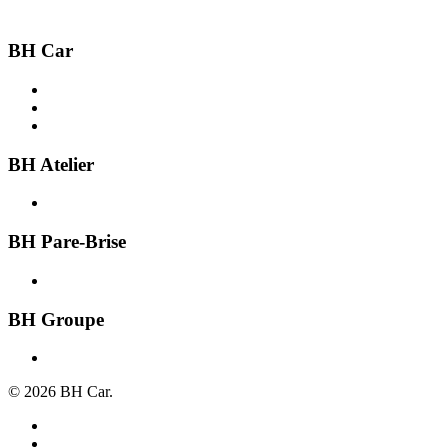
BH Car
Acheter une voiture
Recherche par ville
Vendre une voiture
BH Atelier
Présentation
BH Pare-Brise
Présentation
BH Groupe
À propos
© 2026 BH Car.
Mentions légales
Politique de confidentialité