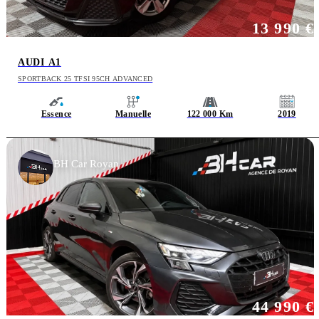
13 990 €
AUDI A1
SPORTBACK 25 TFSI 95CH ADVANCED
Essence
Manuelle
122 000 Km
2019
BH Car Royan
44 990 €