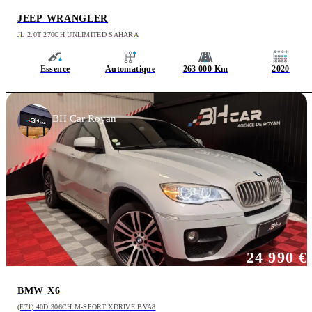
JEEP WRANGLER
JL 2.0T 270CH UNLIMITED SAHARA
Essence
Automatique
263 000 Km
2020
BH Car Royan
24 990 €
BMW X6
(E71) 40D 306CH M-SPORT XDRIVE BVA8