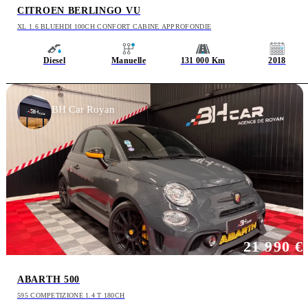
CITROEN BERLINGO VU
XL 1.6 BLUEHDI 100CH CONFORT CABINE APPROFONDIE
Diesel
Manuelle
131 000 Km
2018
BH Car Royan
21 990 €
ABARTH 500
595 COMPETIZIONE 1.4 T 180CH