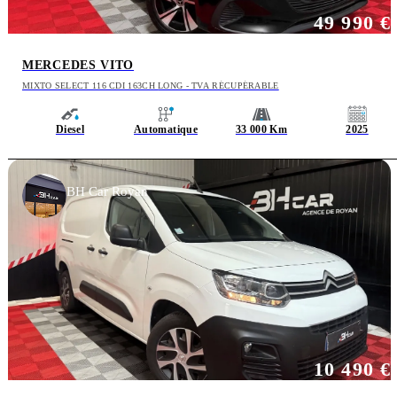
49 990 €
MERCEDES VITO
MIXTO SELECT 116 CDI 163CH LONG - TVA RÉCUPÉRABLE
Diesel
Automatique
33 000 Km
2025
BH Car Royan
10 490 €