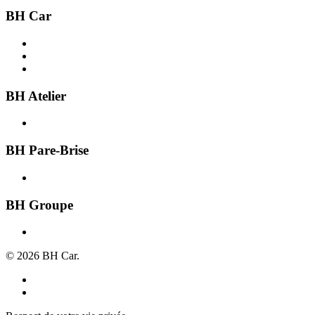
BH Car
Acheter une voiture
Recherche par ville
Vendre une voiture
BH Atelier
Présentation
BH Pare-Brise
Présentation
BH Groupe
À propos
© 2026 BH Car.
Mentions légales
Politique de confidentialité