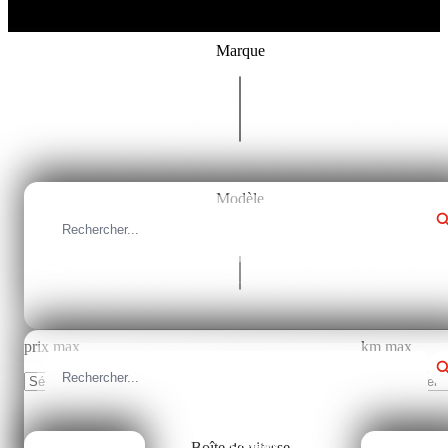
Marque
Tous les marques
Modèle
Fermer
Tous les modèles
prix max
km max
Sélectionner
Sélectionner
Boîte de vitesse
Fermer