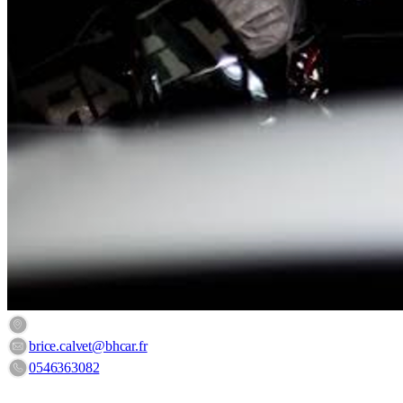
10 Rue Paul-Emile Victor, 17640 Vaux-sur-Mer, France
brice.calvet@bhcar.fr
0546363082
HORAIRES