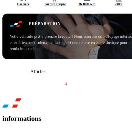
Essence
Automatique
36 000 Km
2019
PRÉPARATION
Votre véhicule prêt à prendre la route ! Nous assurons un nettoyage intérie
et extérieur méticuleux, un lustrage et une remise en état esthétique pour u
rendu impeccable.
Afficher
1
...
3
4
5
...
7
informations
BH CAR ROYAN