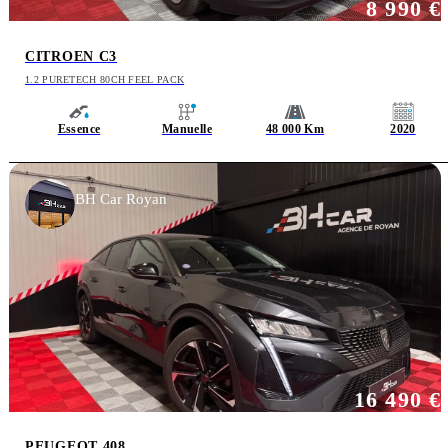
8 990 €
CITROEN C3
1.2 PURETECH 80CH FEEL PACK
Essence
Manuelle
48 000 Km
2020
BH Car Royan
16 490 €
PEUGEOT 408