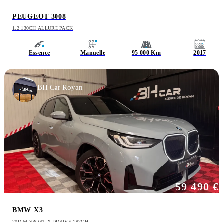
PEUGEOT 3008
1.2 130CH ALLURE PACK
Essence
Manuelle
95 000 Km
2017
BH Car Royan
59 490 €
BMW X3
20D M-SPORT X-DDRIVE 197CH