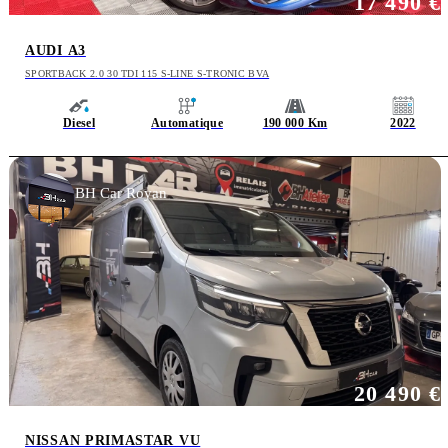
17 490 €
AUDI A3
SPORTBACK 2.0 30 TDI 115 S-LINE S-TRONIC BVA
Diesel
Automatique
190 000 Km
2022
BH Car Royan
20 490 €
NISSAN PRIMASTAR VU