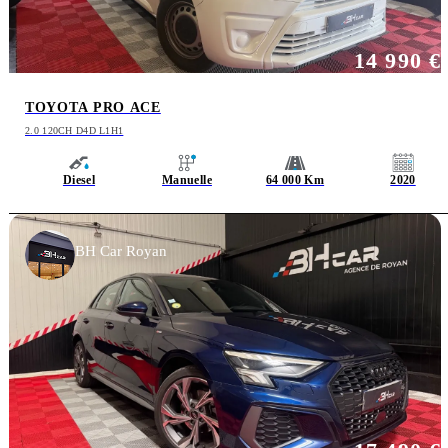
14 990 €
TOYOTA PRO ACE
2.0 120CH D4D L1H1
Diesel
Manuelle
64 000 Km
2020
BH Car Royan