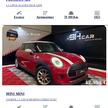
1.2 130CH ALLURE PACK EAT8
Essence
Automatique
70 500 Km
2023
BH Car Royan
17 990 €
MINI MINI
COOPER 1.5 135CH HEDDON STREET BVA7