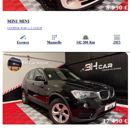
8 990 €
MINI MINI
COOPER (F56) 1.5 135CH
Essence
Manuelle
142 500 Km
2015
BH Car Royan
17 490 €