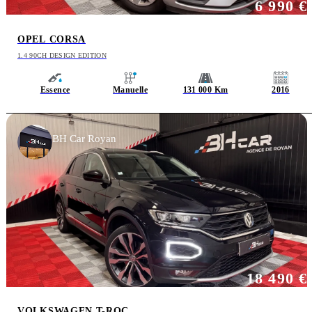
6 990 €
OPEL CORSA
1.4 90CH DESIGN EDITION
Essence
Manuelle
131 000 Km
2016
BH Car Royan
18 490 €
VOLKSWAGEN T-ROC