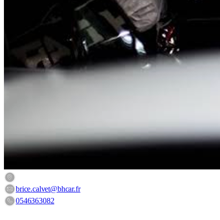
10 Rue Paul-Emile Victor, 17640 Vaux-sur-Mer, France
brice.calvet@bhcar.fr
0546363082
HORAIRES