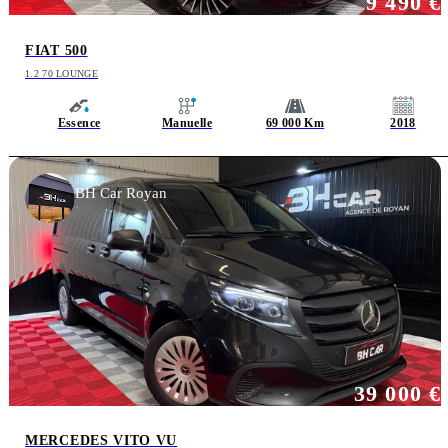
9 490 €
FIAT 500
1.2 70 LOUNGE
Essence
Manuelle
69 000 Km
2018
BH Car Royan
39 000 €
MERCEDES VITO VU