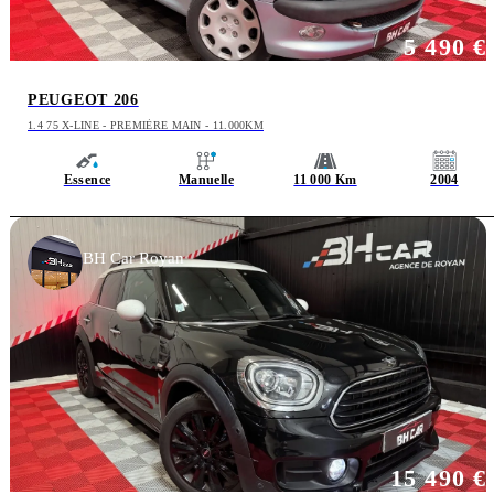
5 490 €
PEUGEOT 206
1.4 75 X-LINE - PREMIÈRE MAIN - 11.000KM
Essence
Manuelle
11 000 Km
2004
BH Car Royan
15 490 €