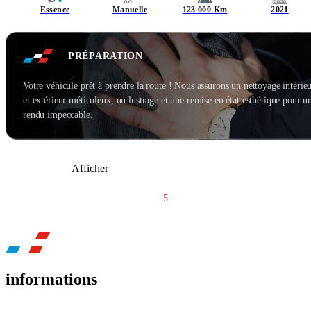
Essence
Manuelle
123 000 Km
2021
PRÉPARATION
Votre véhicule prêt à prendre la route ! Nous assurons un nettoyage intérie
et extérieur méticuleux, un lustrage et une remise en état esthétique pour u
rendu impeccable.
Afficher
1
...
4
5
6
7
informations
BH CAR ROYAN