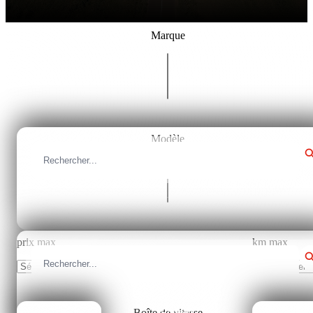
Marque
Tous les marques
Modèle
Fermer
Tous les modèles
prix max
km max
Sélectionner
Sélectionner
Boîte de vitesse
Fermer