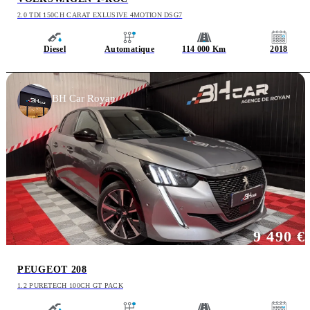
2.0 TDI 150CH CARAT EXLUSIVE 4MOTION DSG7
Diesel
Automatique
114 000 Km
2018
BH Car Royan
9 490 €
PEUGEOT 208
1.2 PURETECH 100CH GT PACK