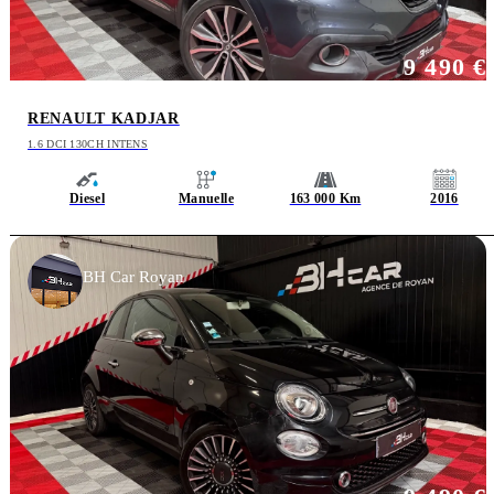
9 490 €
RENAULT KADJAR
1.6 DCI 130CH INTENS
Diesel
Manuelle
163 000 Km
2016
BH Car Royan