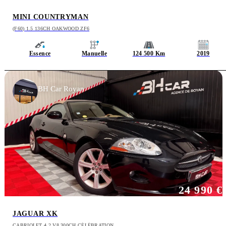
MINI COUNTRYMAN
(F60) 1.5 136CH OAKWOOD ZF6
Essence
Manuelle
124 500 Km
2019
BH Car Royan
24 990 €
JAGUAR XK
CABRIOLET 4.2 V8 300CH CÉLÉBRATION