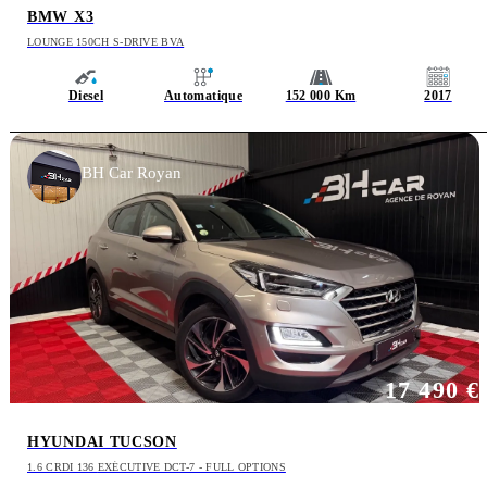
BMW X3
LOUNGE 150CH S-DRIVE BVA
Diesel
Automatique
152 000 Km
2017
BH Car Royan
17 490 €
HYUNDAI TUCSON
1.6 CRDI 136 EXÉCUTIVE DCT-7 - FULL OPTIONS