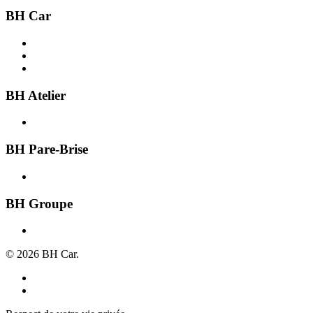
BH Car
Acheter une voiture
Recherche par ville
Vendre une voiture
BH Atelier
Présentation
BH Pare-Brise
Présentation
BH Groupe
À propos
© 2026 BH Car.
Mentions légales
Politique de confidentialité