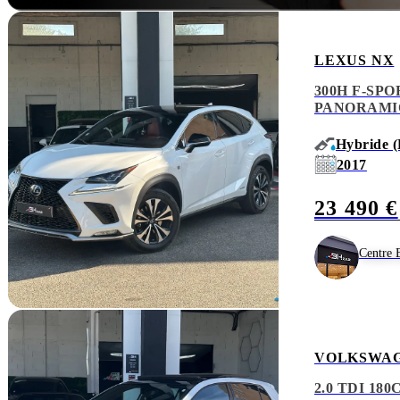
LEXUS NX
300H F-SPOR
PANORAMIQ
Hybride (
2017
23 490 €
Centre 
VOLKSWAG
2.0 TDI 18