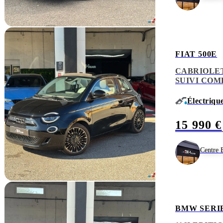
FIAT 500E
CABRIOLET 
SUIVI COM
Électriqu
15 990 €
Centre 
BMW SERIE