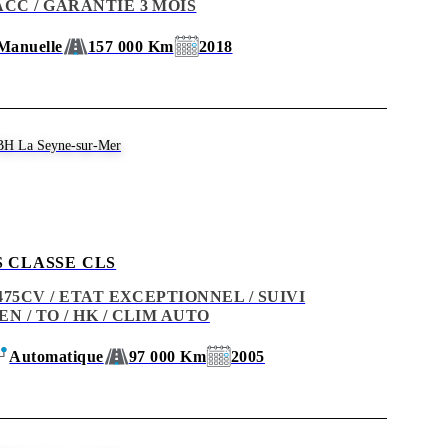
ACC / GARANTIE 3 MOIS
Manuelle
157 000 Km
2018
BH La Seyne-sur-Mer
 CLASSE CLS
 475CV / ETAT EXCEPTIONNEL / SUIVI
N / TO / HK / CLIM AUTO
Automatique
97 000 Km
2005