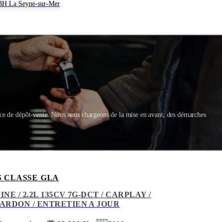
BH La Seyne-sur-Mer
ice de dépôt-vente. Nous nous chargeons de la mise en avant, des démarches
 CLASSE GLA
INE / 2.2L 135CV 7G-DCT / CARPLAY /
RDON / ENTRETIEN A JOUR