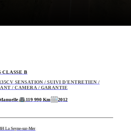
 en toute sérénité.
 CLASSE B
I 135CV SENSATION / SUIVI D'ENTRETIEN /
ANT / CAMERA / GARANTIE
Manuelle
119 990 Km
2012
BH La Seyne-sur-Mer