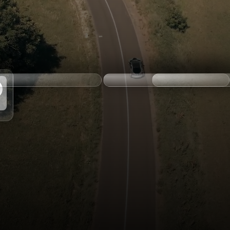
ax
km max
Boîte de vitesse
ionner
Sélectionner
Sélectionner
nistrative à gérer.
r la vente de votre voiture.