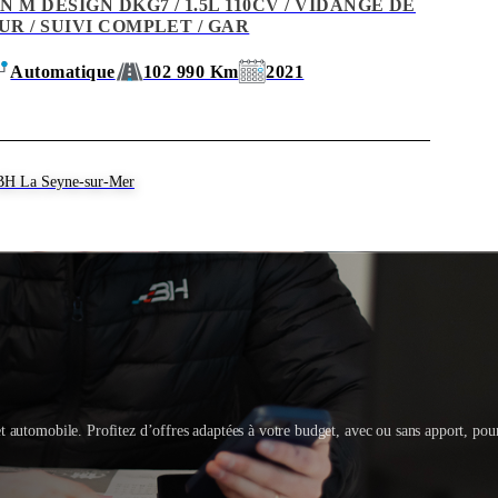
ON M DESIGN DKG7 / 1.5L 110CV / VIDANGE DE
UR / SUIVI COMPLET / GAR
Automatique
102 990 Km
2021
BH La Seyne-sur-Mer
t automobile. Profitez d’offres adaptées à votre budget, avec ou sans apport, pou