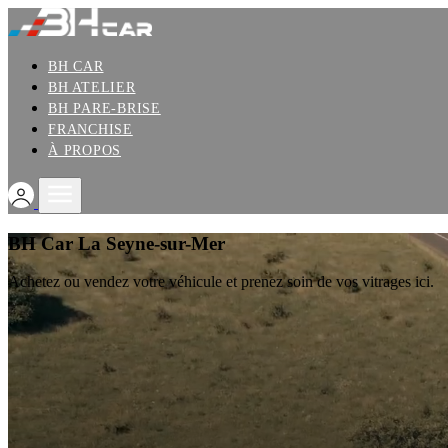
BH CAR
BH ATELIER
BH PARE-BRISE
FRANCHISE
À PROPOS
BH Car La Seyne-sur-Mer
Achetez ou vendez votre véhicule et prenez soin de vos vitrages ici.
Nos services
BH CAR