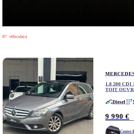
Paiement sécurisé
Nous garantissons un processus sécurisé pour que vous puissiez vendre
87
véhicule(s)
MERCEDES
1.8 200 CD
TOIT OUVR
Diesel
9 990 €
Centre 