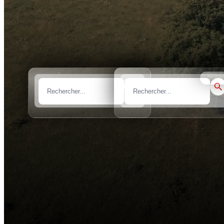
prix m
Marque
Modèle
Tous les marques
Tous les modèles
Sélect
Rapide et efficace
Profitez d'un service optimisé et performant sans aucune formalité admi
Fixez votre prix
Vous avez la liberté de choisir et de fixer le prix qui vous convient pou