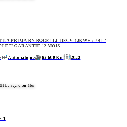
LA PRIMA BY BOCELLI 118CV 42KWH / JBL /
PLET/ GARANTIE 12 MOIS
e
Automatique
62 600 Km
2022
BH La Seyne-sur-Mer
 1