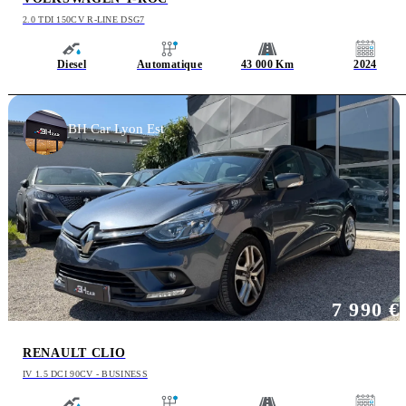
2.0 TDI 150CV R-LINE DSG7
Diesel
Automatique
43 000 Km
2024
BH Car Lyon Est
7 990 €
RENAULT CLIO
IV 1.5 DCI 90CV - BUSINESS