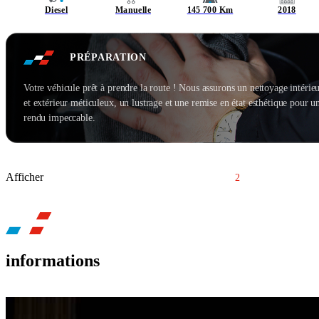
Diesel
Manuelle
145 700 Km
2018
PRÉPARATION
Votre véhicule prêt à prendre la route ! Nous assurons un nettoyage intérie
et extérieur méticuleux, un lustrage et une remise en état esthétique pour u
rendu impeccable.
Afficher
1
2
3
4
informations
BH CAR LYON EST