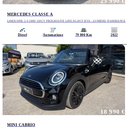
23 990 €
MERCEDES CLASSE A
LIMOUSINE 2.0 200D 150CV PROGRSSIVE LINE 8G-DCT BVA - LUMIÈRE D'AMBIANCE
INTÉRIEUR
Diesel
Automatique
79 000 Km
2022
BH Car Lyon Est
18 990 €
MINI CABRIO