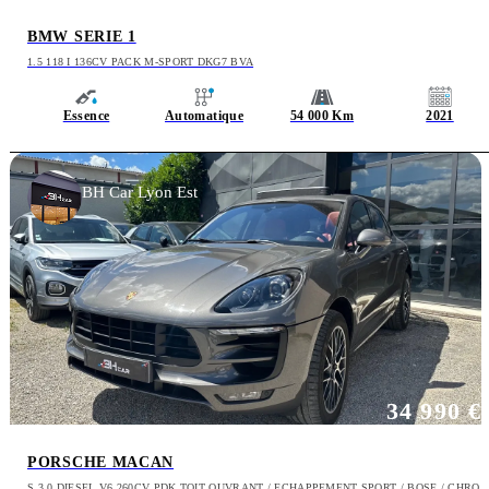
BMW SERIE 1
1.5 118 I 136CV PACK M-SPORT DKG7 BVA
Essence
Automatique
54 000 Km
2021
BH Car Lyon Est
34 990 €
PORSCHE MACAN
S 3.0 DIESEL V6 260CV PDK TOIT OUVRANT / ECHAPPEMENT SPORT / BOSE / CHRO