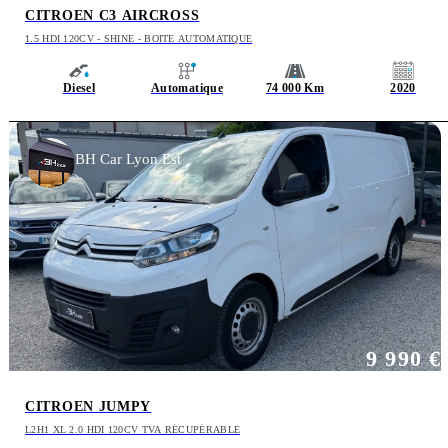
CITROEN C3 AIRCROSS
1.5 HDI 120CV - SHINE - BOITE AUTOMATIQUE
Diesel
Automatique
74 000 Km
2020
BH Car Lyon Est
9 990 €
CITROEN JUMPY
L2H1 XL 2.0 HDI 120CV TVA RÉCUPÉRABLE