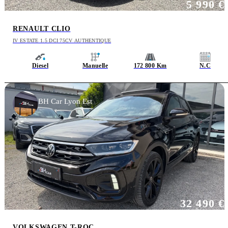
5 990 €
RENAULT CLIO
IV ESTATE 1.5 DCI 75CV AUTHENTIQUE
Diesel
Manuelle
172 800 Km
N.C
BH Car Lyon Est
32 490 €
VOLKSWAGEN T-ROC