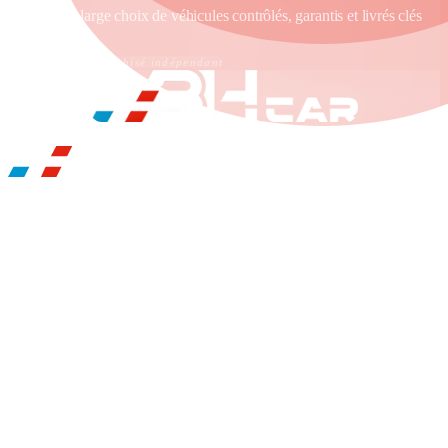
propose un large choix de véhicules contrôlés, garantis et livrés clés
en main.
Établissement franchisé indépendant
BH CAR LYON EST
ILS NOUS FONT CONFIANCE