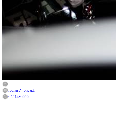
3 Rue des Frères Lumière, 38230 Tignieu-Jameyzieu, France
lyonest@bhcar.fr
0451236656
HORAIRES