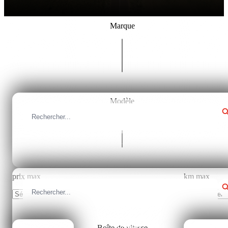
Marque
Tous les marques
Modèle
Fermer
Tous les modèles
prix max
km max
Sélectionner
Sélectionner
Boîte de vitesse
Fermer