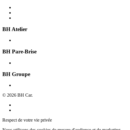
Acheter une voiture
Recherche par ville
Vendre une voiture
BH Atelier
Présentation
BH Pare-Brise
Présentation
BH Groupe
À propos
© 2026 BH Car.
Mentions légales
Politique de confidentialité
Respect de votre vie privée
Nous utilisons des cookies de mesure d'audience et de marketing