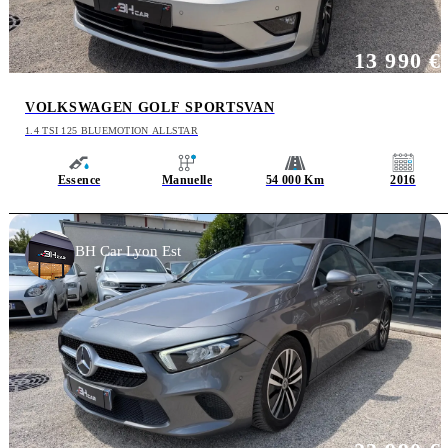
13 990 €
VOLKSWAGEN GOLF SPORTSVAN
1.4 TSI 125 BLUEMOTION ALLSTAR
Essence
Manuelle
54 000 Km
2016
BH Car Lyon Est