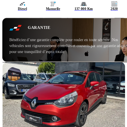
Diesel
Manuelle
137 000 Km
2020
GARANTIE
Bénéficiez d’une garantie complète pour rouler en toute sérénité. Nos
véhicules sont rigoureusement contrôlés et couverts par une garantie adapté
pour une tranquillité d’esprit totale.
BH Car Lyon Est