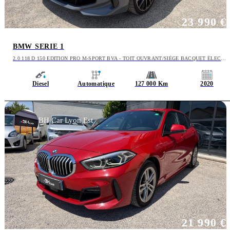
23 990 €
BMW SERIE 1
2.0 118 D 150 EDITION PRO M-SPORT BVA - TOIT OUVRANT/SIÈGE BACQUET ÉLEC
CHAUFF.
Diesel
Automatique
127 000 Km
2020
BH Car Lyon Est
21 990 €