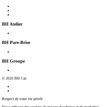
Acheter une voiture
Recherche par ville
Vendre une voiture
BH Atelier
Présentation
BH Pare-Brise
Présentation
BH Groupe
À propos
© 2026 BH Car.
Mentions légales
Politique de confidentialité
Respect de votre vie privée
Nous utilisons des cookies de mesure d'audience et de marketing