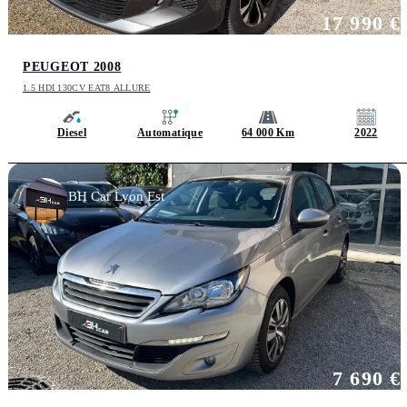
17 990 €
PEUGEOT 2008
1.5 HDI 130CV EAT8 ALLURE
Diesel
Automatique
64 000 Km
2022
BH Car Lyon Est
7 690 €