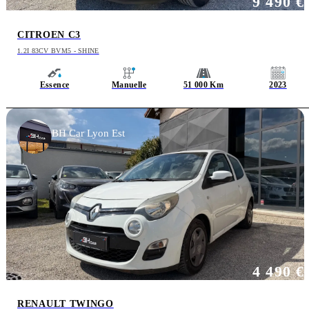
9 490 €
CITROEN C3
1.2I 83CV BVM5 - SHINE
Essence
Manuelle
51 000 Km
2023
BH Car Lyon Est
4 490 €
RENAULT TWINGO