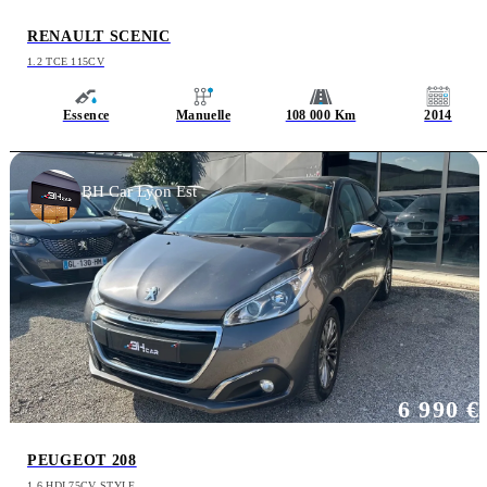
RENAULT SCENIC
1.2 TCE 115CV
Essence
Manuelle
108 000 Km
2014
BH Car Lyon Est
6 990 €
PEUGEOT 208
1.6 HDI 75CV STYLE