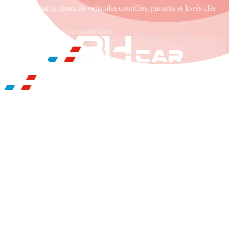
propose un large choix de véhicules contrôlés, garantis et livrés clés
en main.
Établissement franchisé indépendant
BH CAR LYON EST
ILS NOUS FONT CONFIANCE