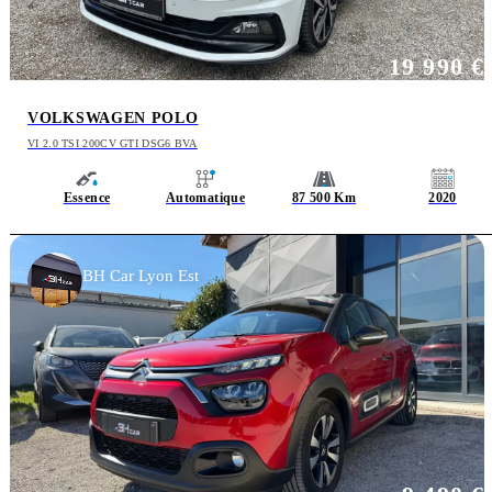
19 990 €
VOLKSWAGEN POLO
VI 2.0 TSI 200CV GTI DSG6 BVA
Essence
Automatique
87 500 Km
2020
BH Car Lyon Est