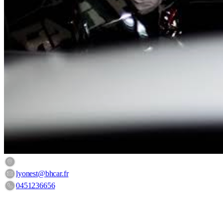
3 Rue des Frères Lumière, 38230 Tignieu-Jameyzieu, France
lyonest@bhcar.fr
0451236656
HORAIRES