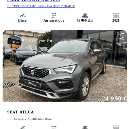
2.0 TDCI 185CV L2H1 BVA - TVA RÉCUPÉRABLE
Diesel
Automatique
45 000 Km
2021
BH Car Lyon Est
24 990 €
SEAT ATECA
1.5 TSI 150CV XPERIENCE DSG7