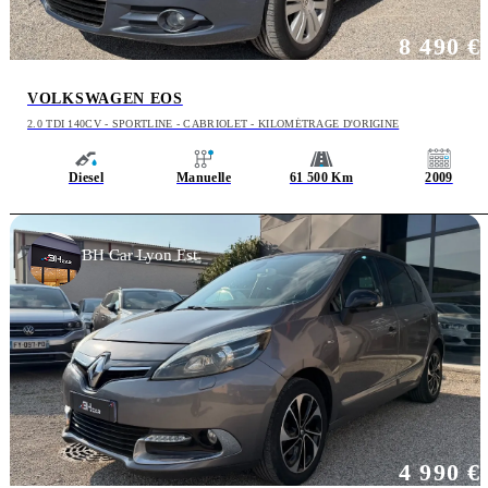
8 490 €
VOLKSWAGEN EOS
2.0 TDI 140CV - SPORTLINE - CABRIOLET - KILOMÉTRAGE D'ORIGINE
Diesel
Manuelle
61 500 Km
2009
BH Car Lyon Est
4 990 €