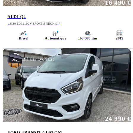
16 490 €
AUDI Q2
1.6 30 TDI 116CV SPORT S-TRONIC 7
Diesel
Automatique
168 000 Km
2019
BH Car Lyon Est
24 990 €
FORD TRANSIT CUSTOM