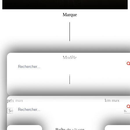
Marque
Tous les marques
Modèle
Fermer
Tous les modèles
prix max
km max
Sélectionner
Sélectionner
Boîte de vitesse
Fermer