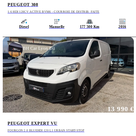
PEUGEOT 308
1.6 HDI 120CV ACTIVE BVM6 - COURROIE DE DISTRIB. FAITE
Diesel
Manuelle
177 500 Km
2016
BH Car Lyon Est
13 990 €
PEUGEOT EXPERT VU
FOURGON 2.0 BLUEHDI 120 L1 URBAN START-STOP