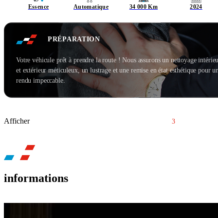
Essence
Automatique
34 000 Km
2024
PRÉPARATION
Votre véhicule prêt à prendre la route ! Nous assurons un nettoyage intérie
et extérieur méticuleux, un lustrage et une remise en état esthétique pour u
rendu impeccable.
Afficher
1
2
3
4
informations
BH CAR LYON EST